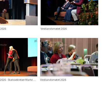
 2026
Vestlandsmøtet 2026
Vestlandsmøtet 2026 - Statssekretær Marte Gerhardsen, Forsvarsdepartementet og fylkesordførar Jon Askeland.
Vestlandsmøtet 2026