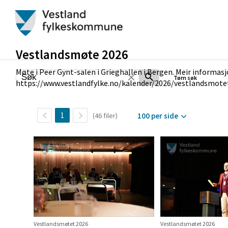
Vestlandsmøte 2026
Møte i Peer Gynt-salen i Grieghallen i Bergen. Meir informasj
Tøm søk
https://www.vestlandfylke.no/kalender/2026/vestlandsmote
1
(46 filer)
100 per side
Vestlandsmøtet 2026
Vestlandsmøtet 2026