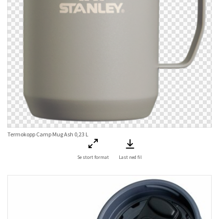
Termokopp Camp Mug Ash 0,23 L
Se stort format
Last ned fil