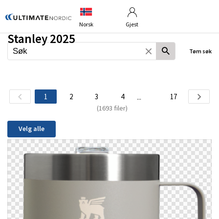
Norsk
Gjest
Stanley 2025
Tøm søk
1
2
3
4
17
...
(1693 filer)
Velg alle