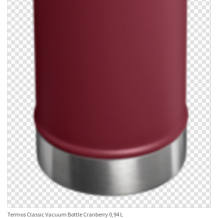
Termos Classic Vacuum Bottle Cranberry 0,94 L