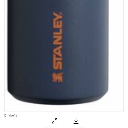
Drikkeflaske IceFlow Twist Flip Bottle Twilight 0,47 L