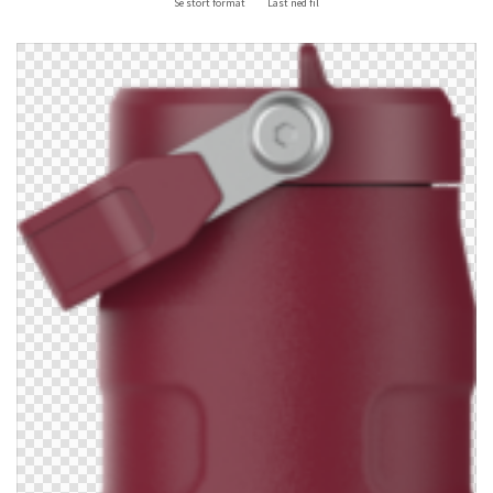
Se stort format
Last ned fil