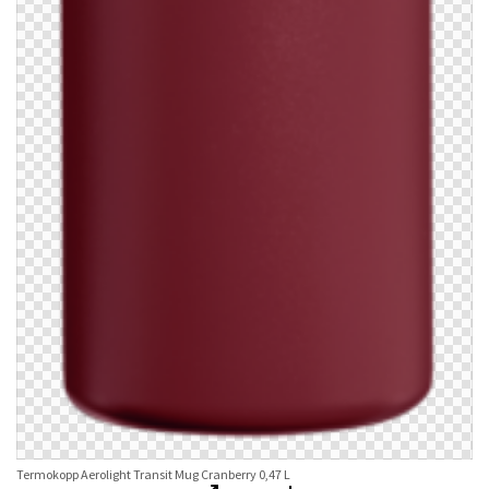
Termokopp Aerolight Transit Mug Cranberry 0,47 L