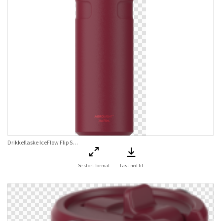
Drikkeflaske IceFlow Flip Straw Bottle Cranberry 0,7 L
Se stort format
Last ned fil