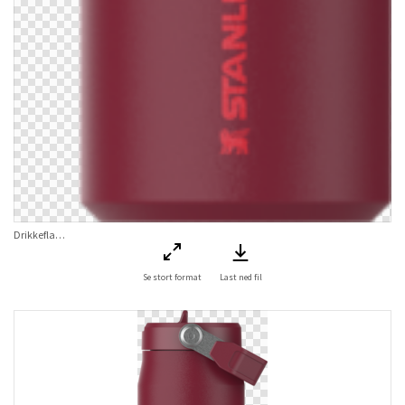
Drikkeflaske IceFlow Flip Straw Bottle Cranberry 0,7 L
Se stort format
Last ned fil