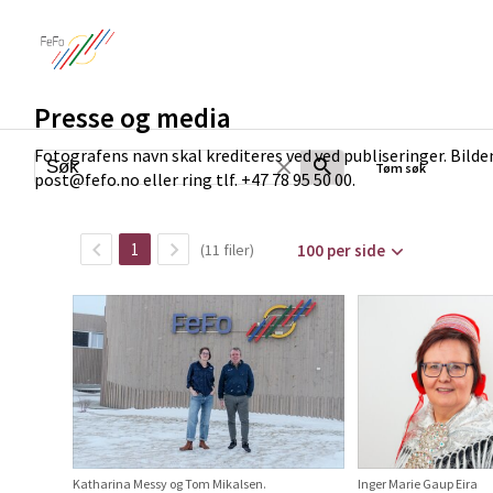
Presse og media
Fotografens navn skal krediteres ved ved publiseringer. Bilden
Tøm søk
post@fefo.no eller ring tlf. +47 78 95 50 00.
1
(11 filer)
100 per side
Katharina Messy og Tom Mikalsen.
Inger Marie Gaup Eira